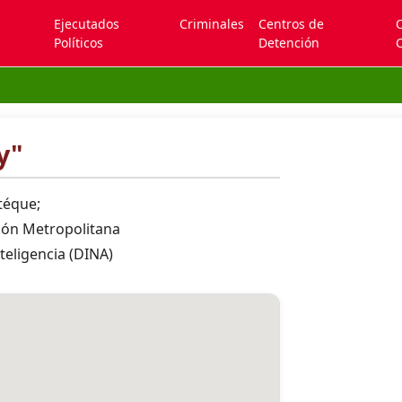
Ejecutados
Criminales
Centros de
Políticos
Detención
C
y"
téque;
ión Metropolitana
teligencia (DINA)