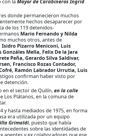
o con la
Mayor de Carabineros Ingrid
ugares donde permanecieron muchos
cuentemente hechos desaparecer por
ta de los 119 detenidos-
 hermanos
Mario Fernando y Nilda
 como muchos otros, antes de
 Isidro Pizarro Meniconi, Luis
Gonzáles Mella, Felix De la Jara
te Peña, Gerardo Silva Saldivar,
rsen, Francisco Rozas Contador,
 Cofré, Ramón Labrador Urrutia, Luis
stigos confirman haber visto por
de detención.
 en el sector de Quilín,
en la calle
lle Los Plátanos, en la comuna de
ar.
974 y hasta mediados de 1975, en forma
sa era utilizada por un equipo
illa Grimaldi
, puesto que había
 antecedentes sobre las identidades de
ex agentes y ex colaboradores que ese