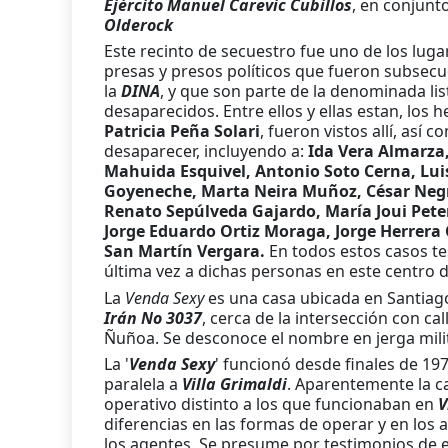
Ejército Manuel Carevic Cubillos
, en conjunt
Olderock
Este recinto de secuestro fue uno de los l
presas y presos políticos que fueron subse
la
DINA
, y que son parte de la denominada lis
desaparecidos. Entre ellos y ellas estan, los
Patricia Peña Solari
, fueron vistos allí, así
desaparecer, incluyendo a:
Ida Vera Almarza,
Mahuida Esquivel, Antonio Soto Cerna, Luis 
Goyeneche, Marta Neira Muñoz, César Negre
Renato Sepúlveda Gajardo, María Joui Pete
Jorge Eduardo Ortiz Moraga, Jorge Herrera
San Martín Vergara.
En todos estos casos te
última vez a dichas personas en este centro 
La
Venda Sexy
es una casa ubicada en Santiago
Irán No 3037
, cerca de la intersección con ca
Ñuñoa. Se desconoce el nombre en jerga milit
La '
Venda Sexy
' funcionó desde finales de 1
paralela a
Villa Grimaldi
. Aparentemente la ca
operativo distinto a los que funcionaban en
V
diferencias en las formas de operar y en los
los agentes. Se presume por testimonios de 