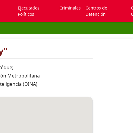
Ejecutados
Criminales
Centros de
Políticos
Detención
C
y"
téque;
ión Metropolitana
teligencia (DINA)