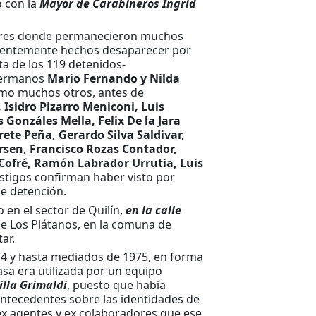
o con la
Mayor de Carabineros Ingrid
ugares donde permanecieron muchos
cuentemente hechos desaparecer por
ta de los 119 detenidos-
 hermanos
Mario Fernando y Nilda
 como muchos otros, antes de
 Isidro Pizarro Meniconi, Luis
Gonzáles Mella, Felix De la Jara
te Peña, Gerardo Silva Saldivar,
rsen, Francisco Rozas Contador,
 Cofré, Ramón Labrador Urrutia, Luis
stigos confirman haber visto por
de detención.
 en el sector de Quilín,
en la calle
lle Los Plátanos, en la comuna de
ar.
974 y hasta mediados de 1975, en forma
sa era utilizada por un equipo
illa Grimaldi
, puesto que había
 antecedentes sobre las identidades de
ex agentes y ex colaboradores que ese