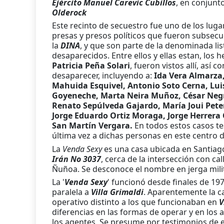
Ejército Manuel Carevic Cubillos
, en conjunt
Olderock
Este recinto de secuestro fue uno de los l
presas y presos políticos que fueron subse
la
DINA
, y que son parte de la denominada lis
desaparecidos. Entre ellos y ellas estan, los
Patricia Peña Solari
, fueron vistos allí, así
desaparecer, incluyendo a:
Ida Vera Almarza,
Mahuida Esquivel, Antonio Soto Cerna, Luis 
Goyeneche, Marta Neira Muñoz, César Negre
Renato Sepúlveda Gajardo, María Joui Pete
Jorge Eduardo Ortiz Moraga, Jorge Herrera
San Martín Vergara.
En todos estos casos te
última vez a dichas personas en este centro 
La
Venda Sexy
es una casa ubicada en Santiago
Irán No 3037
, cerca de la intersección con ca
Ñuñoa. Se desconoce el nombre en jerga milit
La '
Venda Sexy
' funcionó desde finales de 1
paralela a
Villa Grimaldi
. Aparentemente la ca
operativo distinto a los que funcionaban en
V
diferencias en las formas de operar y en los
los agentes. Se presume por testimonios de 