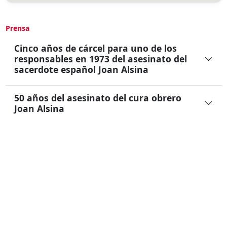
Prensa
Cinco años de cárcel para uno de los
responsables en 1973 del asesinato del
sacerdote español Joan Alsina
50 años del asesinato del cura obrero
Joan Alsina
“Mátame de frente”: miradas que se
cruzan en un momento decisivo
Ultima Actualización :
27/06/2026
MemoriaViva