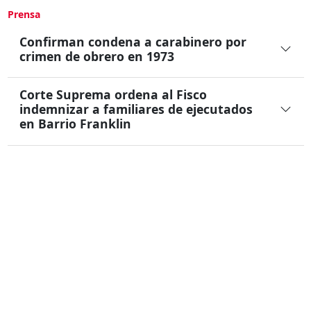
Prensa
Confirman condena a carabinero por
crimen de obrero en 1973
Corte Suprema ordena al Fisco
indemnizar a familiares de ejecutados
en Barrio Franklin
Justicia condenó a oficial de carabineros
(r) por homicidio de dirigente obrero
textil Tito Kunze en 1973
Ultima Actualización :
27/12/2023
MemoriaViva
Archivo digital de las Violaciones a los Derechos Humanos por la