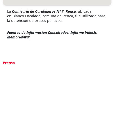
La
Comisaría de Carabineros Nº 7, Renca,
ubicada
en Blanco Encalada, comuna de Renca, fue utilizada para
la detención de presos políticos.
Fuentes de Información Consultadas: Informe Valech;
Memoriaviva;
Prensa
Ministro Solís informa de dos nuevas
identidades de restos exhumados del Patio
29
Ultima Actualización :
31/07/2022