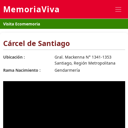
MemoriaViva
Visita Ecomemoria
Cárcel de Santiago
Ubicación :
Gral. Mackenna N° 1341-1353
Santiago, Región Metropolitana
Rama Nacimiento :
Gendarmería