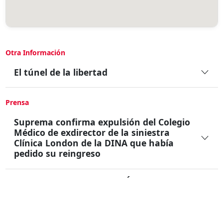
Otra Información
El túnel de la libertad
Prensa
Suprema confirma expulsión del Colegio
Médico de exdirector de la siniestra
Clínica London de la DINA que había
pedido su reingreso
30 años de la "Operación Éxito": La fuga
de 49 presos políticos de la Cárcel de
Santiago por el "túnel de la libertad"