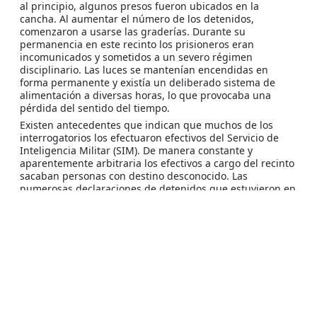
al principio, algunos presos fueron ubicados en la
cancha. Al aumentar el número de los detenidos,
comenzaron a usarse las graderías. Durante su
permanencia en este recinto los prisioneros eran
incomunicados y sometidos a un severo régimen
disciplinario. Las luces se mantenían encendidas en
forma permanente y existía un deliberado sistema de
alimentación a diversas horas, lo que provocaba una
pérdida del sentido del tiempo.
Existen antecedentes que indican que muchos de los
interrogatorios los efectuaron efectivos del Servicio de
Inteligencia Militar (SIM). De manera constante y
aparentemente arbitraria los efectivos a cargo del recinto
sacaban personas con destino desconocido. Las
numerosas declaraciones de detenidos que estuvieron en
este recinto dan cuenta de la aplicación permanente de
malos tratos y tortura. Los testimonios indican que
quienes estuvieron allí sufrieron golpes, amenazas,
simulacros de ejecución, colgamientos, quemaduras con
cigarrillos, aplicación de electricidad y la violencia de
presenciar ejecuciones en el estadio. Las mujeres
señalaron haber sufrido vejaciones sexuales y violación.
Fuentes de Información Consultadas: Informe Rettig;