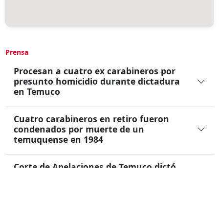
Prensa
Procesan a cuatro ex carabineros por
presunto homicidio durante dictadura
en Temuco
Cuatro carabineros en retiro fueron
condenados por muerte de un
temuquense en 1984
Corte de Apelaciones de Temuco dictó
sentencias en contra de carabineros en
retiro por violaciones a los DD.HH. en
1973 y 1984